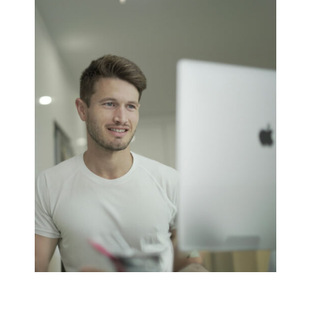
evolução
irás ter
sempre
disponível o email e watsapp
para
retirar dúvidas que surjam.